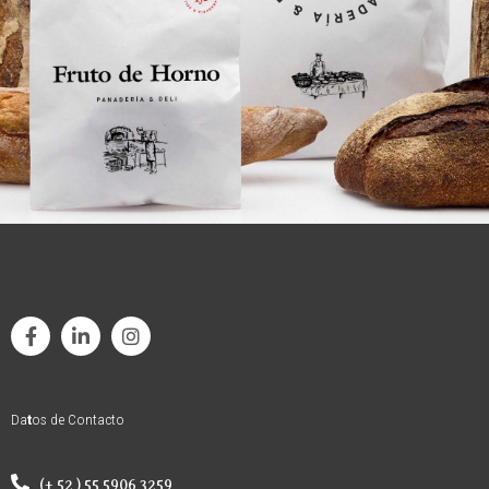
Da
t
os de Contacto
(+ 52 ) 55 5906 3259